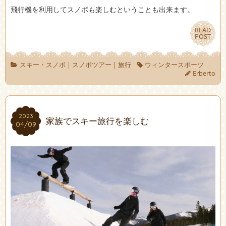
飛行機を利用してスノボも楽しむということも出来ます。
READ
READ
POST
POST
スキー・スノボ
|
スノボツアー
|
旅行
ウィンタースポーツ
Erberto
2023
2023
家族でスキー旅行を楽しむ
04/09
04/09