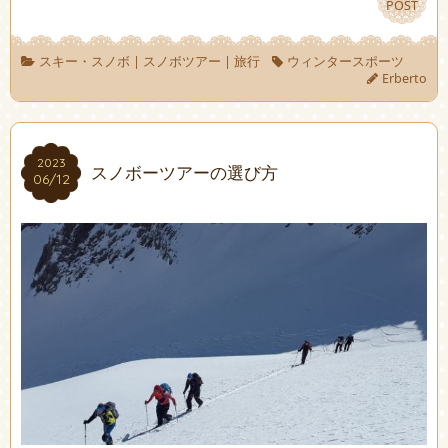
POST
POST
スキー・スノボ
|
スノボツアー
|
旅行
ウィンタースポーツ
Erberto
2023
2023
スノボーツアーの選び方
06/12
06/12