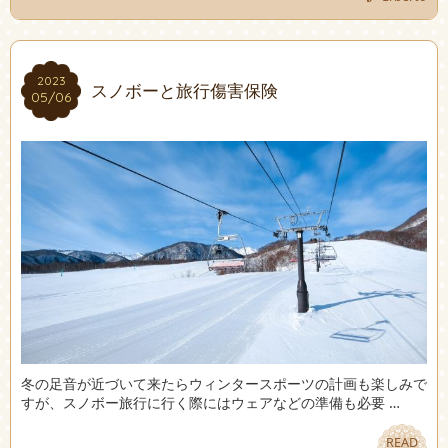
2023
2023
スノボーと旅行傷害保険
05/06
05/06
冬の足音が近づいて来たらウィンタースポーツの計画も楽しみで
すが、スノボー旅行に行く際にはウェアなどの準備も必要 …
READ
READ