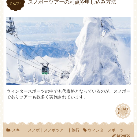
スノボーツアーの利点や申し込み方法
06/24
06/24
ウィンタースポーツの中でも代表格となっているのが、スノボー
でありツアーも数多く実施されています。
READ
READ
POST
POST
スキー・スノボ
|
スノボツアー
|
旅行
ウィンタースポーツ
Erberto