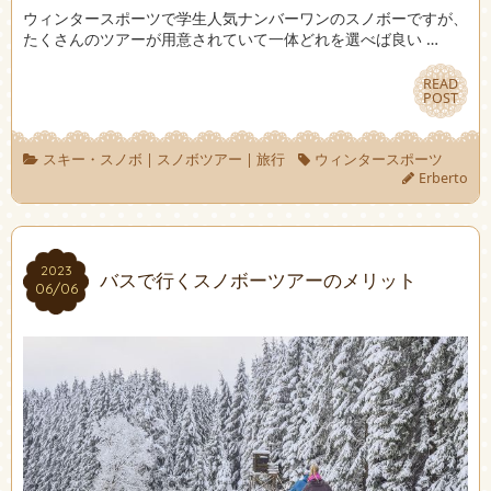
ウィンタースポーツで学生人気ナンバーワンのスノボーですが、
たくさんのツアーが用意されていて一体どれを選べば良い …
READ
READ
POST
POST
スキー・スノボ
|
スノボツアー
|
旅行
ウィンタースポーツ
Erberto
2023
2023
バスで行くスノボーツアーのメリット
06/06
06/06