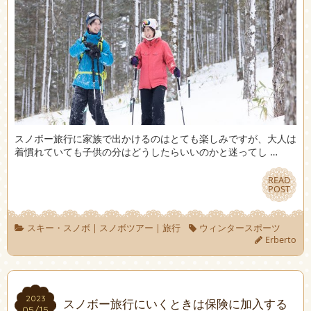
スノボー旅行に家族で出かけるのはとても楽しみですが、大人は
着慣れていても子供の分はどうしたらいいのかと迷ってし …
READ
READ
POST
POST
スキー・スノボ
|
スノボツアー
|
旅行
ウィンタースポーツ
Erberto
2023
2023
スノボー旅行にいくときは保険に加入する
05/15
05/15