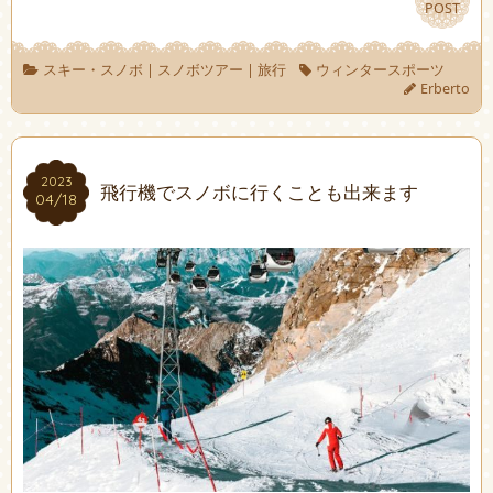
POST
POST
スキー・スノボ
|
スノボツアー
|
旅行
ウィンタースポーツ
Erberto
2023
2023
飛行機でスノボに行くことも出来ます
04/18
04/18