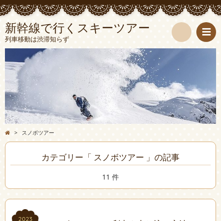
新幹線で行くスキーツアー
列車移動は渋滞知らず
検
索
>
スノボツアー
カテゴリー「 スノボツアー 」の記事
11 件
2023
2023