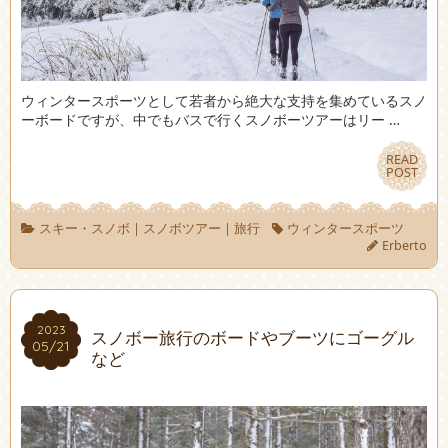
ウィンタースポーツとして若者から絶大な支持を集めているスノ
ーボードですが、中でもバスで行くスノボーツアーはリー …
READ
READ
POST
POST
スキー・スノボ
|
スノボツアー
|
旅行
ウィンタースポーツ
Erberto
2023
2023
スノボー旅行のボードやブーツにゴーグル
05/21
05/21
など