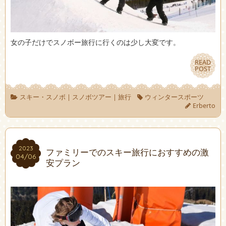
女の子だけでスノボー旅行に行くのは少し大変です。
READ
READ
POST
POST
スキー・スノボ
|
スノボツアー
|
旅行
ウィンタースポーツ
Erberto
2023
2023
ファミリーでのスキー旅行におすすめの激
04/06
04/06
安プラン