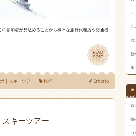
ス
ス
くの参加者が見込めることから様々な旅行代理店や交通機
宿
READ
READ
新
POST
POST
旅
ノボ
|
スキーツアー
旅行
Erberto
ロ
くスキーツアー
投
コ