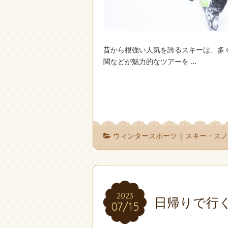
昔から根強い人気を誇るスキーは、多
関などが魅力的なツアーを …
ウィンタースポーツ
|
スキー・ス
2023
2023
日帰りで行
07/15
07/15