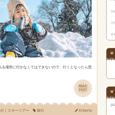
リ
ツ
ス
ある場所に行かなくてはできないので、行くとなったら思
READ
READ
POST
POST
20
ノボ
|
スキーツアー
旅行
Erberto