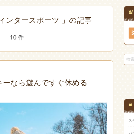
ィンタースポーツ 」の記事
10 件
キーなら遊んですぐ休める
ス
バ