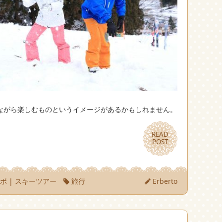
ながら楽しむものというイメージがあるかもしれません。
READ
READ
POST
POST
ノボ
|
スキーツアー
旅行
Erberto