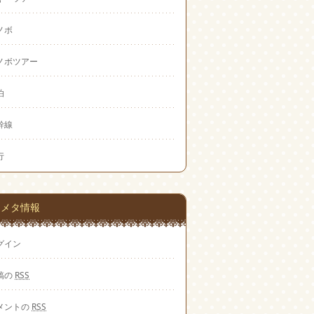
ノボ
ノボツアー
泊
幹線
行
メタ情報
グイン
稿の
RSS
メントの
RSS